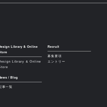
Design Library & Online
Recruit
Store
募集要項
Design Library & Online
エントリー
Store
News / Blog
記事一覧