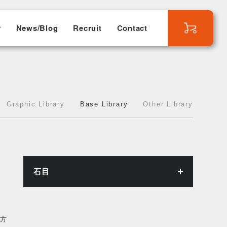
y
News/Blog
Recruit
Contact
Graphic Library
Base Library
Other Library
石目
の方